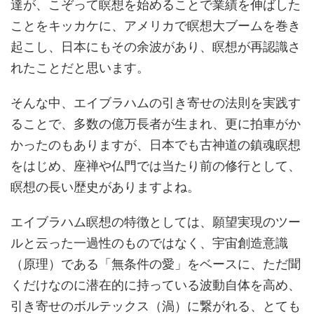
達が、こぞって瞑想を始めることで業績を伸ばした
ことをキッカケに、アメリカで瞑想大ブームを巻き
起こし、日本にもその余波があり、瞑想が再認識さ
れたことだと思います。
そんな中、エイブラハムの引き寄せの法則を実践す
ることで、多数の億万長者が生まれ、更に拍車がか
かったのもありますが、日本でも古神道の鎮魂瞑想
をはじめ、座禅や仏門では当たり前の修行として、
瞑想の長い歴史がありますよね。
エイブラハム瞑想の特徴としては、願望実現のツー
ルと云った一過性のものではなく、宇宙創造意識
（原理）である「無条件の愛」をベースに、ただ聞
くだけなのに潜在的に持っている波動自体を高め、
引き寄せのボルテックス（渦）に繋がれる、とても