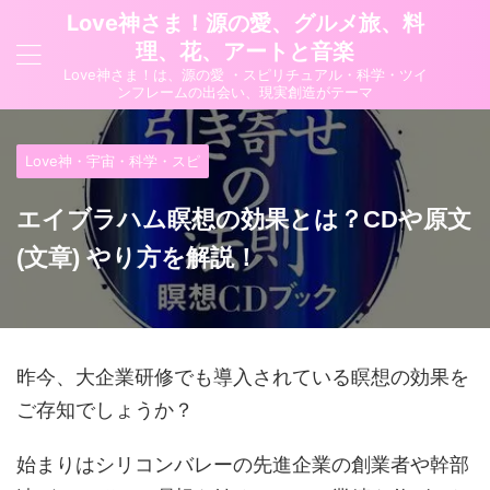
Love神さま！源の愛、グルメ旅、料
理、花、アートと音楽
Love神さま！は、源の愛 ・スピリチュアル・科学・ツイ
ンフレームの出会い、現実創造がテーマ
Love神・宇宙・科学・スピ
エイブラハム瞑想の効果とは？CDや原文
(文章) やり方を解説！
昨今、大企業研修でも導入されている瞑想の効果を
ご存知でしょうか？
始まりはシリコンバレーの先進企業の創業者や幹部