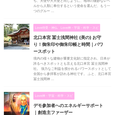
ち、天使や大天使と同じように、地球の微妙なレベ
ルから人類に奉仕するという使命を選んだ、もう一
つのグルー ...
Love待受・神仏
Love神・宇宙・科学・スピ
北口本宮 冨士浅間神社 (美の) お守
り！御朱印や御朱印帳と時間｜パワ
ースポット
境内の様々な建物が重要文化財に指定され、日本が
誇るべきスポットとも言える北口本宮 冨士浅間神
社。 強力なご利益を授かれるパワースポットとして
全国から参拝客が訪れる神社です。 ふと、北口本宮
冨士浅間神 ...
Love神・宇宙・科学・スピ
デモ参加者へのエネルギーサポート
｜創造主ファーザー