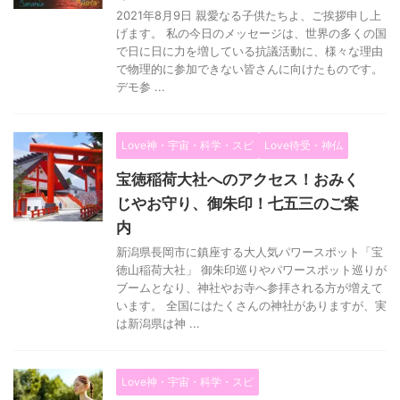
2021年8月9日 親愛なる子供たちよ、ご挨拶申し上
げます。 私の今日のメッセージは、世界の多くの国
で日に日に力を増している抗議活動に、様々な理由
で物理的に参加できない皆さんに向けたものです。
デモ参 ...
Love神・宇宙・科学・スピ
Love待受・神仏
宝徳稲荷大社へのアクセス！おみく
じやお守り、御朱印！七五三のご案
内
新潟県長岡市に鎮座する大人気パワースポット「宝
徳山稲荷大社」 御朱印巡りやパワースポット巡りが
ブームとなり、神社やお寺へ参拝される方が増えて
います。 全国にはたくさんの神社がありますが、実
は新潟県は神 ...
Love神・宇宙・科学・スピ