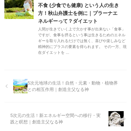
不食 (少食でも健康) という人の生き
方！秋山弁護士を例に｜プラーナエ
ネルギーって？ダイエット
人間が生きていく上で欠かす事が出来ない「食事」
ですが、食事を摂るという事は生きるためのエネル
ギーを取り入れるだけでは無く、喜びや楽しみなど
精神的にプラスの要素を得られます。 その一方、現
在ダイエットを ...
5次元地球の生活！自然・元素・動物・植物界
との相互作用｜創造主父なる神
5次元の生活！新エネルギー空間への移行・実
践と瞑想｜創造主父なる神