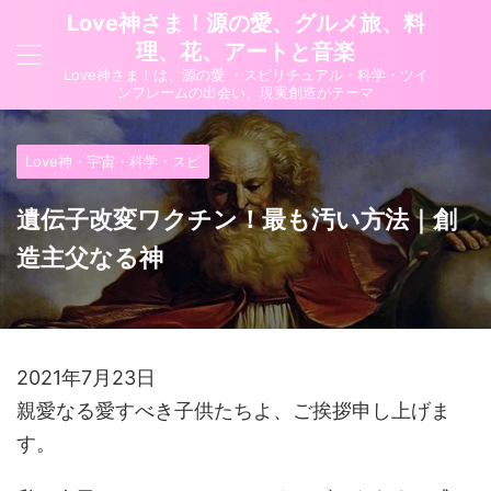
Love神さま！源の愛、グルメ旅、料
理、花、アートと音楽
Love神さま！は、源の愛 ・スピリチュアル・科学・ツイ
ンフレームの出会い、現実創造がテーマ
Love神・宇宙・科学・スピ
遺伝子改変ワクチン！最も汚い方法｜創
造主父なる神
2021年7月23日
親愛なる愛すべき子供たちよ、ご挨拶申し上げま
す。