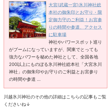
大宮(武蔵一宮)氷川神社総
本社の御朱印とお守り・限
定御力守のご利益！お宮参
りの時間や参道、アクセス
に駐車場
神社やパワースポット巡り
がブームになっていますが、関東でとっても
強力なパワーを秘めた神社として、全国各地
200以上にものぼる氷川神社総本社「大宮氷川
神社」の御朱印やお守りのご利益とお宮参り
の時間や参道 ...
川越氷川神社のその他の詳細はこちらの記事もご覧
くださいね↓