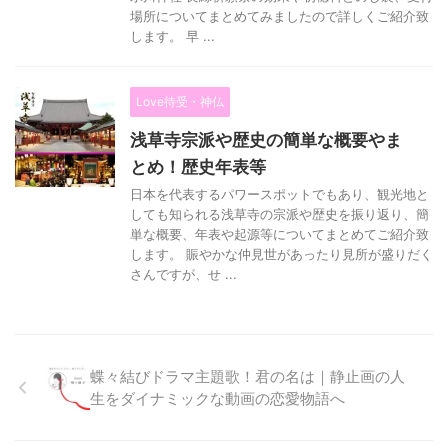
場所についてまとめてみましたので詳しくご紹介致
します。 早 ...
Love待受・神仏
浅草寺宗派や歴史の簡単な概要やま
とめ！歴史年表等
日本を代表するパワースポットでもあり、観光地と
しても知られる浅草寺の宗派や歴史を振り返り、簡
単な概要、年表や起源等についてまとめてご紹介致
します。 賑やかな仲見世があったり見所が盛りだく
さんですが、せ ...
蝶々結びドラマ主題歌！君の名は｜静止画の人
生をダイナミックな動画の恋愛物語へ