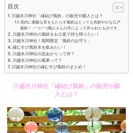
目次
川越氷川神社「縁結び風鈴」の販売や購入とは？
境内に素敵な音をもたらす風鈴はとっても色鮮やかな江戸
風鈴！ 一つ一つ職人さんの手によって作られたものです。
川越氷川神社の風鈴をお土産で持ち帰りたい！
川越氷川神社！期間限定「風鈴のお守り」
縁むすび風鈴水を飲みたい！
川越氷川神社の恋あかりって何？
川越氷川神社の風車って？
川越氷川神社の縁むすび風鈴のまとめ！
川越氷川神社「縁結び風鈴」の販売や購
入とは？