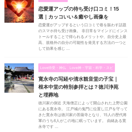
恋愛運アップの待ち受け口コミ！15
選｜カッコいい＆癒やし画像を
恋愛運がアップするという口コミで巷を賑わす話題
のスマホ待ち受け画像。 非日常をマインドにインス
トールすることで得られるメリットや、自分史上最
高、規格外の自分の可能性を発見する方法の一つと
して効果を感じ ...
Love待受・神仏
Love神・宇宙・科学・スピ
寛永寺の写経や清水観音堂の子宝｜
根本中堂の特別参拝とは？徳川浄苑
と埋葬地
徳川家の側近 天海僧正によって開山された上野公園
にある寛永寺。 江戸城の鬼門に位置し江戸を守って
きた寛永寺は徳川家の菩薩寺となり、15人の歴代将
軍のうち6人がこの地に眠っています。 由緒ある寛
永寺です ...