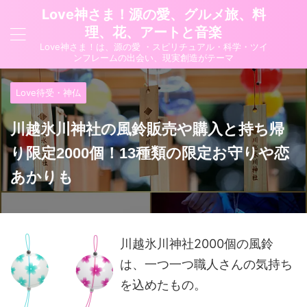
Love神さま！源の愛、グルメ旅、料
理、花、アートと音楽
Love神さま！は、源の愛 ・スピリチュアル・科学・ツイ
ンフレームの出会い、現実創造がテーマ
Love待受・神仏
川越氷川神社の風鈴販売や購入と持ち帰
り限定2000個！13種類の限定お守りや恋
あかりも
川越氷川神社2000個の風鈴
は、一つ一つ職人さんの気持ち
を込めたもの。