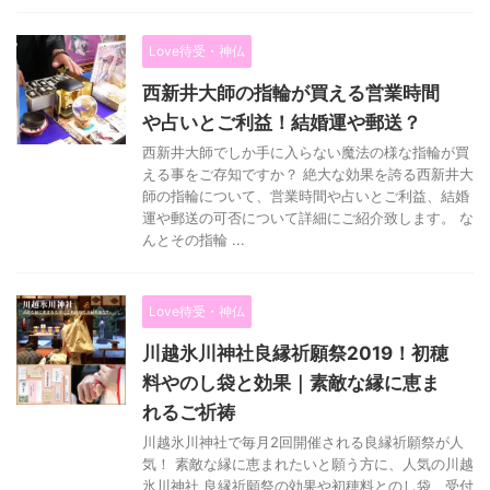
Love待受・神仏
西新井大師の指輪が買える営業時間
や占いとご利益！結婚運や郵送？
西新井大師でしか手に入らない魔法の様な指輪が買
える事をご存知ですか？ 絶大な効果を誇る西新井大
師の指輪について、営業時間や占いとご利益、結婚
運や郵送の可否について詳細にご紹介致します。 な
んとその指輪 ...
Love待受・神仏
川越氷川神社良縁祈願祭2019！初穂
料やのし袋と効果｜素敵な縁に恵ま
れるご祈祷
川越氷川神社で毎月2回開催される良縁祈願祭が人
気！ 素敵な縁に恵まれたいと願う方に、人気の川越
氷川神社 良縁祈願祭の効果や初穂料とのし袋、受付