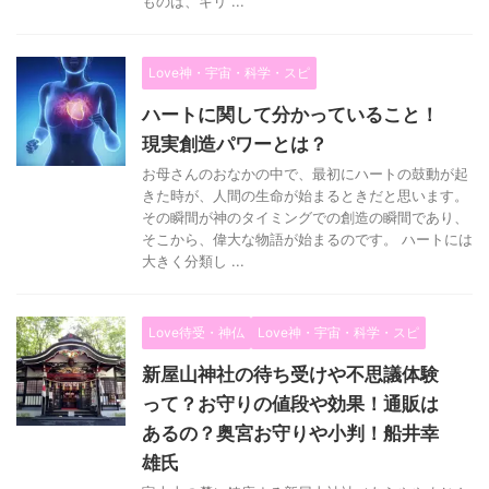
ものは、キリ ...
Love神・宇宙・科学・スピ
ハートに関して分かっていること！
現実創造パワーとは？
お母さんのおなかの中で、最初にハートの鼓動が起
きた時が、人間の生命が始まるときだと思います。
その瞬間が神のタイミングでの創造の瞬間であり、
そこから、偉大な物語が始まるのです。 ハートには
大きく分類し ...
Love待受・神仏
Love神・宇宙・科学・スピ
新屋山神社の待ち受けや不思議体験
って？お守りの値段や効果！通販は
あるの？奥宮お守りや小判！船井幸
雄氏