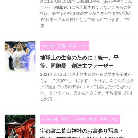
富士山の麓に鎮座する新屋山神社（あらややまじん
じゃ） Wikipediaにも記載されていないこちらの神
社は、経営者や投資家の方々がこぞって参拝に訪れ
る“日本一の金運神社”として知られています。 “金
運 ...
Love神・宇宙・科学・スピ
地球上の生命のために！統一、平
等、同胞愛｜創造主ファーザー
2021年6月3日 地球上の生命のために愛する子供た
ちよ、ご挨拶申し上げます。 今日は、皆さんの地球
上で起きている出来事についてお話したいと思いま
す。 というのも、皆さんの多くが、予防接種に関す
る対策 ...
Love待受・神仏
Love神・宇宙・科学・スピ
宇都宮二荒山神社のお宮参り写真・