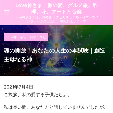
Love神さま！源の愛、グルメ旅、料
理、花、アートと音楽
Love神さま！は、源の愛 ・スピリチュアル・科学・ツイ
ンフレームの出会い、現実創造がテーマ
Love神・宇宙・科学・スピ
魂の開放！あなたの人生の本試験｜創造
主母なる神
2021年7月4日
ご挨拶、私の愛する子供たちよ。
私は長い間、あなた方と話していませんでしたが、