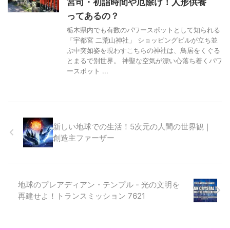
宮司・初詣時間や厄除け！人形供養
ってあるの？
栃木県内でも有数のパワースポットとして知られる
「宇都宮 二荒山神社」 ショッピングビルが立ち並
ぶ中突如姿を現わすこちらの神社は、鳥居をくぐる
とまるで別世界。 神聖な空気が漂い心落ち着くパワ
ースポット ...
新しい地球での生活！5次元の人間の世界観｜
創造主ファーザー
地球のプレアディアン・テンプル - 光の文明を
再建せよ！トランスミッション 7621