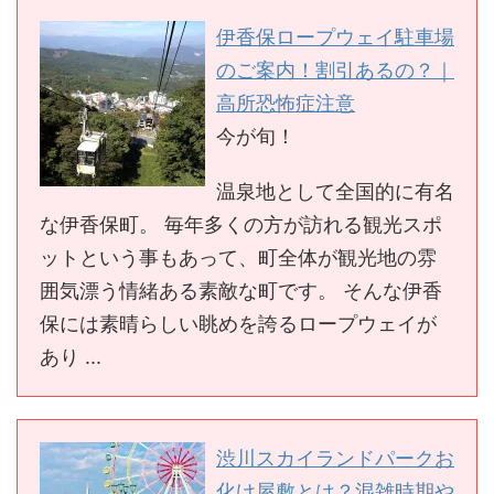
伊香保ロープウェイ駐車場
のご案内！割引あるの？｜
高所恐怖症注意
今が旬！
温泉地として全国的に有名
な伊香保町。 毎年多くの方が訪れる観光スポ
ットという事もあって、町全体が観光地の雰
囲気漂う情緒ある素敵な町です。 そんな伊香
保には素晴らしい眺めを誇るロープウェイが
あり ...
渋川スカイランドパークお
化け屋敷とは？混雑時期や