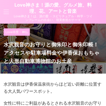
Love神さま！源の愛、グルメ旅、料
理、花、アートと音楽
Love神さま！は、源の愛 ・スピリチュアル・科学・ツイ
ンフレームの出会い、現実創造がテーマ
Love待受・神仏
水沢観音のお守りと御朱印と御朱印帳！
アクセスや駐車場料金や伊香保おもちゃ
と人形自動車博物館のお土産
水沢観音は
伊香保温泉街からほど近い距離に位置す
る大人気パワースポット。
女性に特にご利益があるとされる水沢観音のお守り