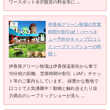
ワースポット水沢観音の料金等に ...
伊香保グリーン牧場の営業
時間や割引jaf！バーベキ
ュー予約やキャンプ口コミ
とシープドッグショーの時
間！
伊香保グリーン牧場は伊香保温泉街から車で
10分程の距離、営業時間や割引（JAF）チケッ
ト等のご案内もしています。 緑豊かな敷地で
口コミで人気沸騰中！動物と触れ合えたり迫
力満点のシープドッグショーが見ら ...