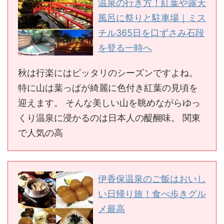
温泉の行き方！紅葉や露天
風呂に祭りと駐車場｜ミス
チル365日を口ずさみ石段
を登る一時へ
秋は行楽にはピッタリのシーズンですよね。
特に山は葉っぱが綺麗に色付き紅葉の見頃を
迎えます。 そんな美しい山を眺めながらゆっ
くり温泉に浸かるのは日本人の醍醐味。 関東
で人気の高
伊香保温泉のご飯はおいし
い日帰り旅！食べ歩きグル
メ最高