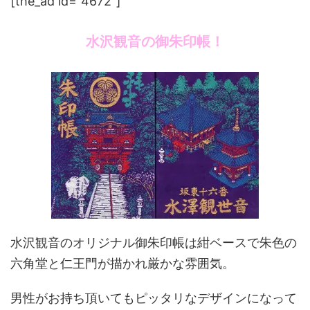
[the_ad id="4672"]
水沢観音の御朱印帳！
水沢観音のオリジナル御朱印帳は紺ベースで朱色の
六角堂と仁王門が描かれ厳かな雰囲気。
男性がお持ち頂いてもピッタリなデザインになって