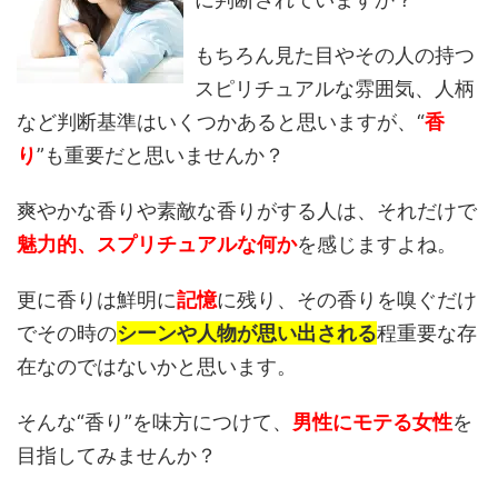
もちろん見た目やその人の持つ
スピリチュアルな雰囲気、人柄
など判断基準はいくつかあると思いますが、“
香
り
”も重要だと思いませんか？
爽やかな香りや素敵な香りがする人は、それだけで
魅力的、スプリチュアルな何か
を
感じますよね。
更に香りは鮮明に
記憶
に残り、その香りを嗅ぐだけ
でその時の
シーンや人物が思い出される
程重要な存
在なのではないかと思います。
そんな“香り”を味方につけて、
男性にモテる女性
を
目指してみませんか？