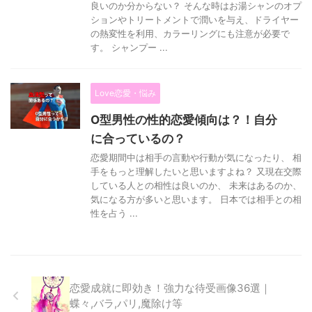
良いのか分からない？ そんな時はお湯シャンのオプ
ションやトリートメントで潤いを与え、ドライヤー
の熱変性を利用、カラーリングにも注意が必要で
す。 シャンプー ...
Love恋愛・悩み
O型男性の性的恋愛傾向は？！自分
に合っているの？
恋愛期間中は相手の言動や行動が気になったり、 相
手をもっと理解したいと思いますよね？ 又現在交際
している人との相性は良いのか、 未来はあるのか、
気になる方が多いと思います。 日本では相手との相
性を占う ...
恋愛成就に即効き！強力な待受画像36選｜
蝶々,バラ,パリ,魔除け等