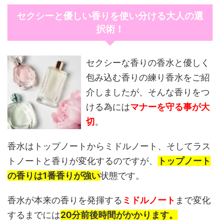
セクシーと優しい香りを使い分ける大人の選
択術！
セクシーな香りの香水と優しく
包み込む香りの練り香水をご紹
介しましたが、そんな香りをつ
ける為には
マナーを守る事が大
切
。
香水はトップノートからミドルノート、そしてラス
トノートと香りが変化するのですが、
トップノート
の香りは1番香りが強い
状態です。
香水が本来の香りを発揮する
ミドルノート
まで変化
するまでには
20分前後時間がかかります。