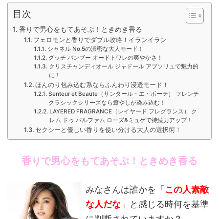
目次
香りで男心をもてあそぶ！ときめき香る
フェロモンと香りでダブル攻略！イランイラン
シャネル No.5の濃密な大人モード！
グッチ バンブー オードトワレの爽やかさ！
クリスチャンディオール ジャドール アブソリュで魅力的
に！
ほんのり包み込む系ならふんわり浸透モード！
Senteur et Beaute（サンタール・エ・ボーテ） フレンチ
クラシックシリーズなら癒やしが染み込む！
LAYERED FRAGRANCE（レイヤード フレグランス） ク
レム ドゥ パルファム ローズ&ミュゲで持続力アップ！
セクシーと優しい香りを使い分ける大人の選択術！
香りで男心をもてあそぶ！ときめき香る
みなさんは誰かを「
この人素敵
な人だな
」と感じる時何を基準
に判断されていますか？