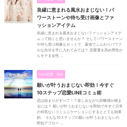
良縁に恵まれる風水おまじない！パ
ワーストーンや待ち受け画像とファ
ッションアイテム
良縁に恵まれる風水おまじないファッションアイテ
ムって効くと思いませんか？ そしてパワーストーン
や待ち受け画像もセットで、最強でふんわりパワフ
ルな自分を手に入れてみては？ 恋愛運を高め男性か
らモテる女性 ...
Love恋愛・悩み
願いが叶うおまじない即効！今すぐ
10ステップ恋愛LINEコミュ術
恋は始まりがすべて！？楽しみながら距離感が縮ま
るには？ 願いが叶うおまじないを即効で今すぐ日常
の何気ないコミュニケーションにするととても効果
的。 そんな10ステップの願いが叶うおまじないの
即効アプロー ...