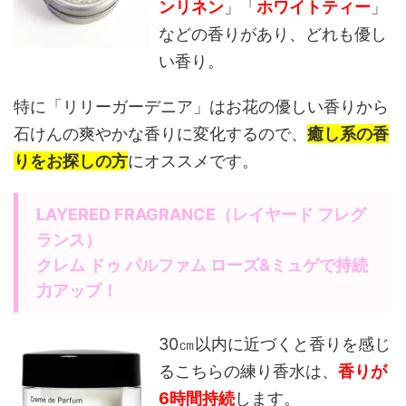
ンリネン
」「
ホワイトティー
」
などの香りがあり、どれも優し
い香り。
特に「リリーガーデニア」はお花の優しい香りから
石けんの爽やかな香りに変化するので、
癒し系の香
りをお探しの方
にオススメです。
LAYERED FRAGRANCE（レイヤード フレグ
ランス）
クレム ドゥ パルファム ローズ&ミュゲで持続
力アップ！
30㎝以内に近づくと香りを感じ
るこちらの練り香水は、
香りが
6時間持続
します。