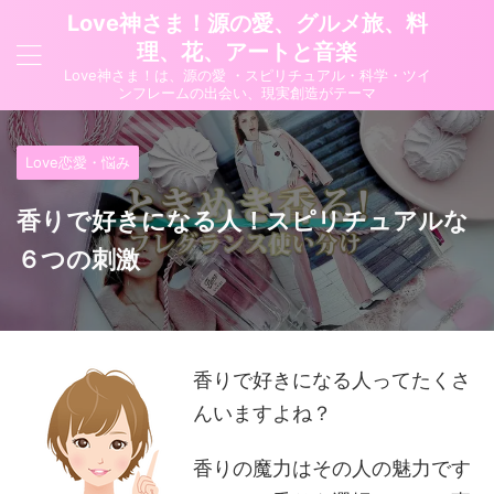
Love神さま！源の愛、グルメ旅、料
理、花、アートと音楽
Love神さま！は、源の愛 ・スピリチュアル・科学・ツイ
ンフレームの出会い、現実創造がテーマ
Love恋愛・悩み
香りで好きになる人！スピリチュアルな
６つの刺激
香りで好きになる人ってたくさ
んいますよね？
香りの魔力はその人の魅力です