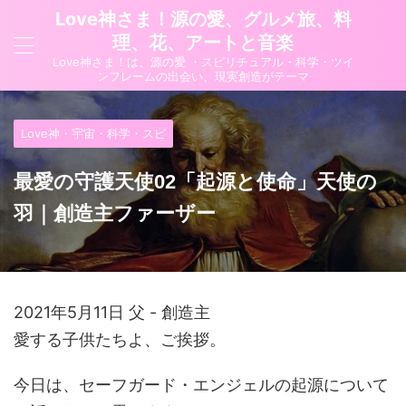
Love神さま！源の愛、グルメ旅、料
理、花、アートと音楽
Love神さま！は、源の愛 ・スピリチュアル・科学・ツイ
ンフレームの出会い、現実創造がテーマ
Love神・宇宙・科学・スピ
最愛の守護天使02「起源と使命」天使の
羽｜創造主ファーザー
2021年5月11日 父 - 創造主
愛する子供たちよ、ご挨拶。
今日は、セーフガード・エンジェルの起源について