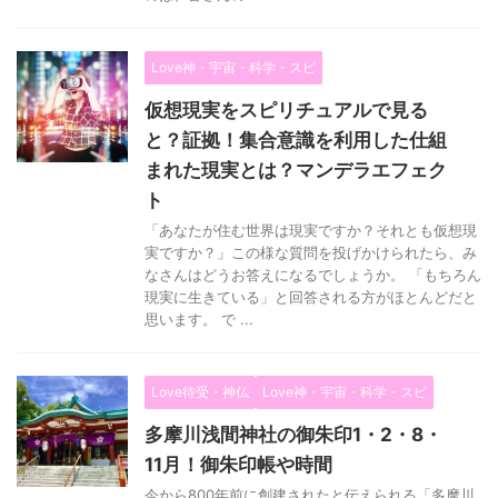
Love神・宇宙・科学・スピ
仮想現実をスピリチュアルで見る
と？証拠！集合意識を利用した仕組
まれた現実とは？マンデラエフェク
ト
「あなたが住む世界は現実ですか？それとも仮想現
実ですか？」この様な質問を投げかけられたら、み
なさんはどうお答えになるでしょうか。 「もちろん
現実に生きている」と回答される方がほとんどだと
思います。 で ...
Love待受・神仏
Love神・宇宙・科学・スピ
多摩川浅間神社の御朱印1・2・8・
11月！御朱印帳や時間
今から800年前に創建されたと伝えられる「多摩川