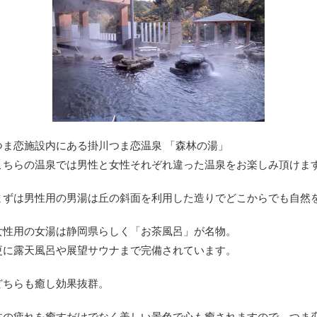
つま恋施設内にある掛川つま恋温泉 「森林の湯」
こちらの温泉では男性と女性それぞれ違った温泉をお楽しみ頂けま
まずは男性用の男湯は丘の斜面を利用した造りでどこからでも自然
女性用の女湯は静岡県らしく「お茶風呂」が名物。
更に露天風呂や展望サウナまで完備されています。
どちらも癒し効果抜群。
体の疲れを癒すだけでなく美しい景色で心も癒されますので、つま