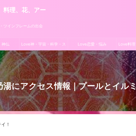
旅、料理、花、アー
学・ツインフレームの出会
・神仏
Love神・宇宙・科学・ス
Love恋愛・悩み
Love料
ピ
湯にアクセス情報｜プールとイルミネ
テイ！