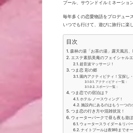
プール、サウンドイルミネーショ
毎年多くの恋愛物語をプロデュー
いつでも行けて、遊びに旅行に楽
目次
森林の湯「お茶の湯」露天風呂、
エステ素肌美庵のフェイシャル
超音波マッサージ！
つま恋 彩の郷
園内アクティビティ！宝探し
アクティビティ一覧：
スポーツ一覧：
つま恋での宿泊は？
ホテル ノースウィング！
施設内にあるのはもう一つの
つま恋の行き方や混雑状況！
ウォーターパークで昼も夜も遊ぼう！
ウォータースライダー＆リバ
ナイトプールは夜9時までオ