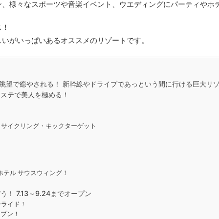
ン、様々なスポーツや音楽イベント、ウエディングにパーティ
や
ホ
ス！
しいがいっぱいあるオススメのリゾートです。
眺望で癒やされる！ 新幹線やドライブであっという間に行ける巨大リ
エステで美人を極める！
・サイクリング・キックターゲット
ホテル サウスウィング！
 7.13～9.24までオープン
ーライド！
ープン！