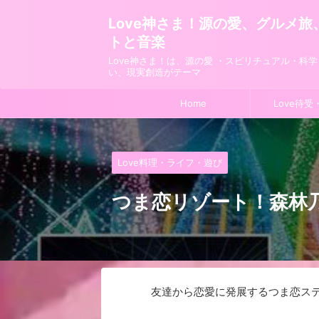
Love神さま！源の愛、グルメ
トと音楽
Love神さま！は、源の愛 ・スピリチュアル・科
い、現実創造がテーマ
Home
Love待受
Love料理・ライフ・遊び
つま恋リゾート！森林乃
友達から恋愛に発展するつま恋ス