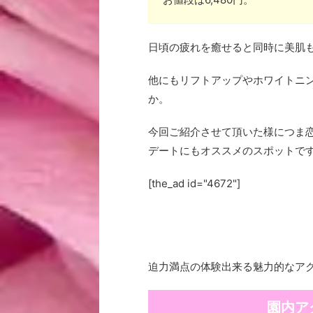
日頃の疲れを癒せると同時に美肌
他にもリフトアップやホワイトニ
か。
今回ご紹介させて頂いた様につま
デートにもオススメのスポットで
[the_ad id="4672"]
迫力満点の体験出来る魅力的なア
園内ア