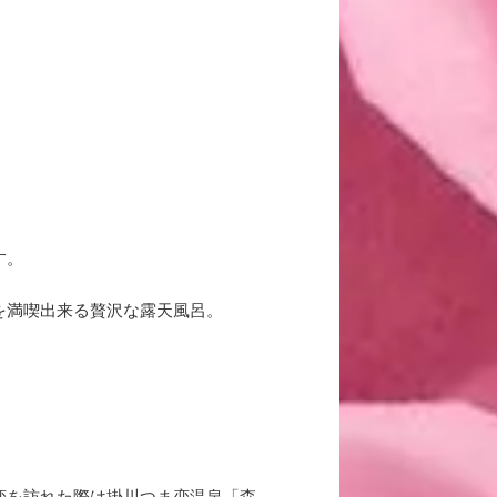
す。
を満喫出来る贅沢な露天風呂。
恋を訪れた際は掛川つま恋温泉「森