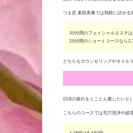
つま恋 素肌美庵では気軽に試せる
30分間のフェイシャルエステは3
20分間のショートコースなら2,
どちらもカウンセリングやオイル
日頃の疲れをとことん癒したいとい
こちらのコースでは毛穴洗浄や超
お値段は6,480円。