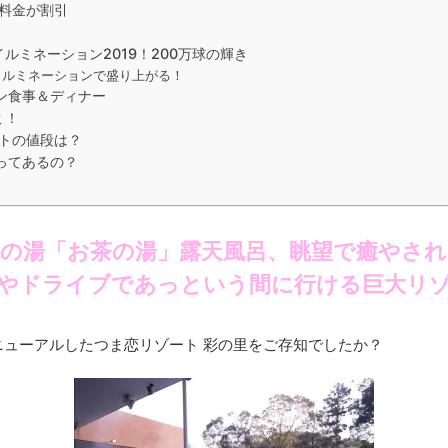
料金が割引
ルミネーション2019！200万球の輝き
イルミネーションで盛り上がる！
ン食事＆ディナー
ミ！
ットの値段は？
ってあるの？
林の湯「お茶の湯」露天風呂、眺望で癒やされ
やドライブであっという間に行ける巨大リ
ューアルしたつま恋リゾート 彩の里をご存知でしたか？