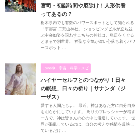
宮司・初詣時間や厄除け！人形供養
ってあるの？
栃木県内でも有数のパワースポットとして知られる
「宇都宮 二荒山神社」 ショッピングビルが立ち並
ぶ中突如姿を現わすこちらの神社は、鳥居をくぐる
とまるで別世界。 神聖な空気が漂い心落ち着くパワ
ースポット ...
Love神・宇宙・科学・スピ
ハイヤーセルフとのつながり！日々
の瞑想、日々の祈り｜サナンダ（ジ
ーザス）
愛する人間たちよ。 最近、神はあなた方に自分自身
を明らかにしています。 周りのプレッシャーが増す
一方で、神は皆さんの心の中に浸透しています。 世
界が混乱しているのは、自分の考えや感情を反映し
ているだけ ...