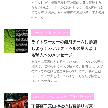
くじんじゃ） 長野県長野市戸隠山の麓に鎮座するこ
ちらの神社は、日本の総氏神さまの天照大御神（あ
まてらす おおみかみ）が弟神の素戔嗚尊（すさのお
のみこと ...
Love神・宇宙・科学・スピ
ライトワーカーの銀河チームに参加
しよう！∞アルクトゥルス星人より
地球人へのメッセージ
あなたは意図の力を持っているので、あなたの家の
片隅で、暗闇の中で一人で座っている間にも、人類
のすべてを助ける能力を持っています。 あなたは、
フォーカスの力を持っています。あなたは振動を上
げるための力を ...
Love待受・神仏
Love神・宇宙・科学・スピ
宇都宮二荒山神社のお宮参り写真・