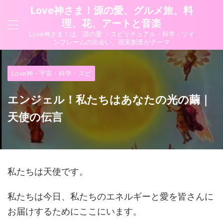
Love神さま！源の愛、グルメ旅、料
理、花、アートと音楽
Love神さま！は、源の愛 ・スピリチュアル・科学・ツイ
ンフレームの出会い、現実創造がテーマ
Love神・宇宙・科学・スピ
エンジェル！私たちはあなたの光の繭｜
天使の伝言
私たちは天使です。
私たちは今日、私たちのエネルギーと愛を皆さんに
お届けするためにここにいます。