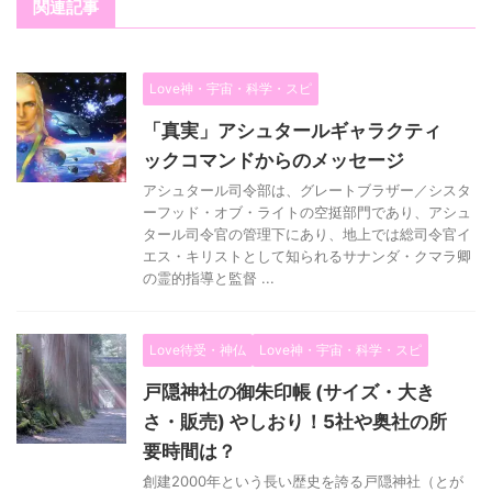
関連記事
Love神・宇宙・科学・スピ
「真実」アシュタールギャラクティ
ックコマンドからのメッセージ
アシュタール司令部は、グレートブラザー／シスタ
ーフッド・オブ・ライトの空挺部門であり、アシュ
タール司令官の管理下にあり、地上では総司令官イ
エス・キリストとして知られるサナンダ・クマラ卿
の霊的指導と監督 ...
Love待受・神仏
Love神・宇宙・科学・スピ
戸隠神社の御朱印帳 (サイズ・大き
さ・販売) やしおり！5社や奥社の所
要時間は？
創建2000年という長い歴史を誇る戸隠神社（とが