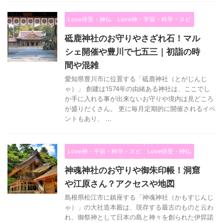
Love待受・神仏
Love神・宇宙・科学・スピ
砥鹿神社のお守りやさざれ石！マル
シェ開催や豊川で七五三｜初詣の時
間や混雑
愛知県豊川市に位置する「砥鹿神社（とがじんじ
ゃ）」 創建は1574年の由緒ある神社は、ここでし
か手に入れる事が出来ないお守りや境内は見どころ
が盛りだくさん。 更に毎月定期的に開催されるイベ
ントもあり、 ...
Love神・宇宙・科学・スピ
Love待受・神仏
神魂神社のお守りや御朱印帳！洞窟
や江原さん？アクセスや地図
島根県松江市に鎮座する「神魂神社（かもすじんじ
ゃ）」の大社造本殿は、現存する最古のものと云わ
れ、御祭神として日本の島と神々を創られた伊弉諾