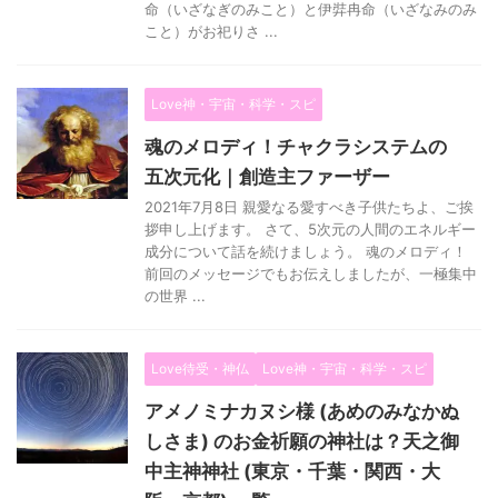
命（いざなぎのみこと）と伊弉冉命（いざなみのみ
こと）がお祀りさ ...
Love神・宇宙・科学・スピ
魂のメロディ！チャクラシステムの
五次元化｜創造主ファーザー
2021年7月8日 親愛なる愛すべき子供たちよ、ご挨
拶申し上げます。 さて、5次元の人間のエネルギー
成分について話を続けましょう。 魂のメロディ！
前回のメッセージでもお伝えしましたが、一極集中
の世界 ...
Love待受・神仏
Love神・宇宙・科学・スピ
アメノミナカヌシ様 (あめのみなかぬ
しさま) のお金祈願の神社は？天之御
中主神神社 (東京・千葉・関西・大