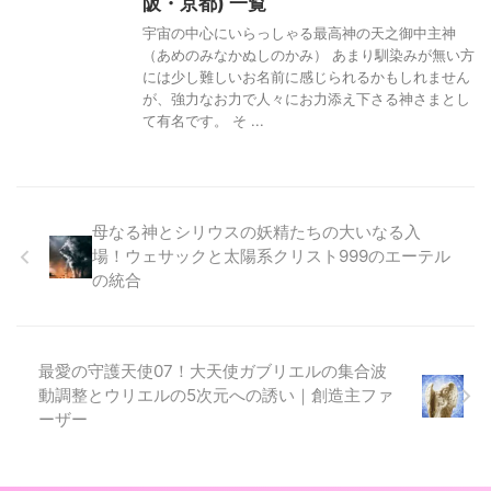
阪・京都) 一覧
宇宙の中心にいらっしゃる最高神の天之御中主神
（あめのみなかぬしのかみ） あまり馴染みが無い方
には少し難しいお名前に感じられるかもしれません
が、強力なお力で人々にお力添え下さる神さまとし
て有名です。 そ ...
母なる神とシリウスの妖精たちの大いなる入
場！ウェサックと太陽系クリスト999のエーテル
の統合
最愛の守護天使07！大天使ガブリエルの集合波
動調整とウリエルの5次元への誘い｜創造主ファ
ーザー