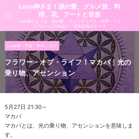
Love神さま！源の愛、グルメ旅、料
理、花、アートと音楽
Love神さま！は、源の愛 ・スピリチュアル・科学・ツイ
ンフレームの出会い、現実創造がテーマ
Love神・宇宙・科学・スピ
フラワー・オブ・ライフ！マカバ｜光の
乗り物、アセンション
5月27日 21:30～
マカバ
マカバとは、光の乗り物、アセンションを意味しま
す。