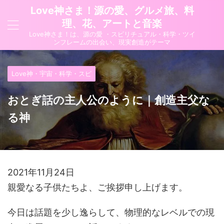
Love神さま！源の愛、グルメ旅、料
理、花、アートと音楽
Love神さま！は、源の愛 ・スピリチュアル・科学・ツイ
ンフレームの出会い、現実創造がテーマ
Love神・宇宙・科学・スピ
おとぎ話の主人公のように｜創造主父な
る神
2021年11月24日
親愛なる子供たちよ、ご挨拶申し上げます。
今日は話題を少し逸らして、物理的なレベルでの現