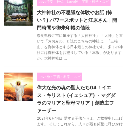
Love待受・神仏
Love神・宇宙・科学・スピ
大神神社の不思議な体験やお話 (怖
い？) パワースポットと江原さん｜開
門時間や御朱印帳の値段
奈良県桜井市に鎮座する「大神神社」 「大神」と書
いて「おおみわ」と読むこちらの神社は、「三輪
山」を御神体とする日本最古の神社です。 多くの神
社には御神体をお祀りしている「本殿」があります
が、大神神社は ...
Love神・宇宙・科学・スピ
偉大な光の魂の聖人たち04！イエ
ス・キリスト (イェシュア) ・マグダ
ラのマリアと聖母マリア｜創造主フ
ァーザー
2021年6月14日 愛する子供たちよ、ご挨拶申し上げ
ます。 そしてこれから、人々が最も頻繁に呼びかけ