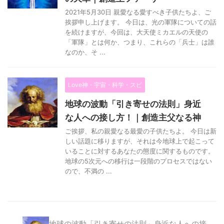
2021年5月30日 親愛なる愛すべき子供たちよ、ご
挨拶申し上げます。 今日は、光の軍隊についての話
を続けますが、今回は、大天使ミカエルの天使の
「軍隊」とは何か、つまり、これらの「兵士」は誰
なのか、そ ...
Love神・宇宙・科学・スピ
地球の波動「引き寄せの法則」身近
な人への接し方！｜創造主父なる神
ご挨拶、私の親愛なる最愛の子供たちよ。 今日は新
しい話題に移りますが、それは今地球上で起こって
いることに対するあなたの態度に関するものです。
地球の5次元への移行は一段階のプロセスではない
ので、不満の ...
地球の波動「引き寄せの法則」身近な人への接