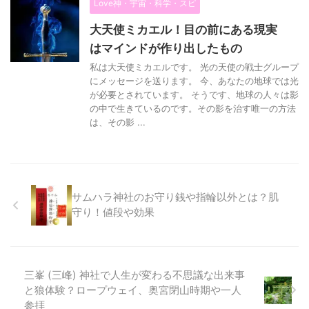
Love神・宇宙・科学・スピ
大天使ミカエル！目の前にある現実
はマインドが作り出したもの
私は大天使ミカエルです。 光の天使の戦士グループ
にメッセージを送ります。 今、あなたの地球では光
が必要とされています。 そうです、地球の人々は影
の中で生きているのです。その影を治す唯一の方法
は、その影 ...
サムハラ神社のお守り銭や指輪以外とは？肌
守り！値段や効果
三峯 (三峰) 神社で人生が変わる不思議な出来事
と狼体験？ロープウェイ、奥宮閉山時期や一人
参拝