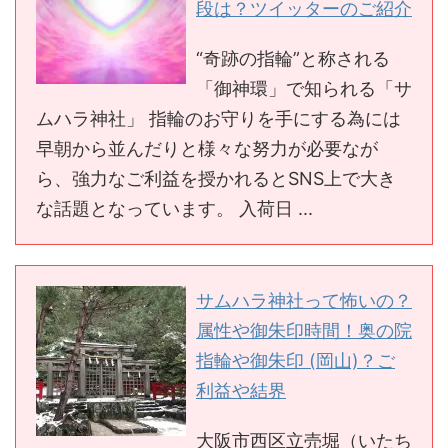
段は？ツイッターのご紹介
“奇跡の指輪”と称される
「御神環」で知られる「サ
ムハラ神社」 指輪のお守りを手にする為には
早朝から並んだりと様々な努力が必要なが
ら、強力なご利益を授かれるとSNS上で大き
な話題となっています。 入荷日 ...
サムハラ神社って怖いの？
属性や御朱印時間！奥の院
指輪や御朱印 (岡山)？ご
利益や結界
大阪市西区立売堀（いたち