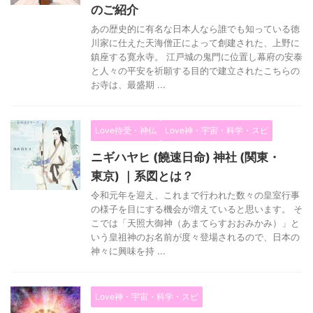
のご紹介
あの歴史的に有名な日本人なら誰でも知っている徳
川家に仕えた天海僧正によって創建された、上野に
鎮座する寛永寺。 江戸城の鬼門に位置し幕府の安泰
と人々の平安を祈願する目的で建立されたこちらの
お寺は、最盛期 ...
Love待受・神仏
Love神・宇宙・科学・スピ
ニギハヤヒ (饒速日命) 神社 (関東・
東京) ｜系図とは？
令和元年を迎え、これまで行われた数々の皇室行事
の様子を目にする機会が増えていると思います。 そ
こでは「天照大御神（あまてらすおおみかみ）」と
いう皇祖神のお名前が度々登場されるので、日本の
神々に興味を持 ...
Love神・宇宙・科学・スピ