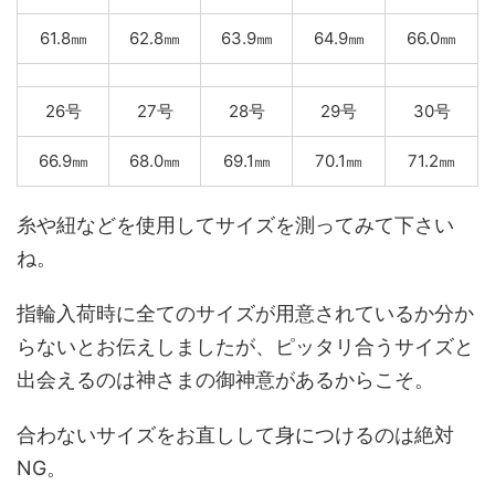
61.8㎜
62.8㎜
63.9㎜
64.9㎜
66.0㎜
26号
27号
28号
29号
30号
66.9㎜
68.0㎜
69.1㎜
70.1㎜
71.2㎜
糸や紐などを使用してサイズを測ってみて下さい
ね。
指輪入荷時に全てのサイズが用意されているか分か
らないとお伝えしましたが、ピッタリ合うサイズと
出会えるのは神さまの御神意があるからこそ。
合わないサイズをお直しして身につけるのは絶対
NG。