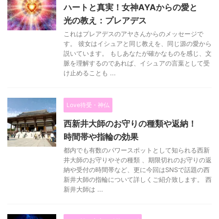
ハートと真実！女神AYAからの愛と
光の教え：プレアデス
これはプレアデスのアヤさんからのメッセージで
す。 彼女はイシュアと同じ教えを、同じ源の愛から
説いています。 もしあなたが確かなものを感じ、文
脈を理解するのであれば、イシュアの言葉として受
け止めることも ...
Love待受・神仏
西新井大師のお守りの種類や返納！
時間帯や指輪の効果
都内でも有数のパワースポットとして知られる西新
井大師のお守りやその種類 、期限切れのお守りの返
納や受付の時間帯など、更に今回はSNSで話題の西
新井大師の指輪について詳しくご紹介致します。 西
新井大師は ...