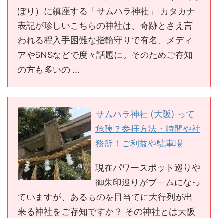
ぼり）に鎮座する「サムハラ神社」 カタカナ
表記が珍しいこちらの神社は、奇跡とさえ言
われる程入手困難な指輪守りで有名、メディ
アやSNSなどで度々話題に。そのためご存知
の方も多いの ...
サムハラ神社 (大阪) って
危険？参拝方法・時間や社
務所！ご利益や駐車場
現在パワースポット巡りや
御朱印巡りがブームになっ
ていますが、あるものを目当てに大行列が出
来る神社をご存知ですか？ その神社とは大阪