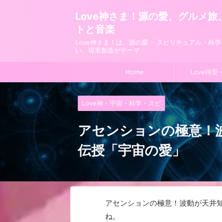
Love神さま！源の愛、グルメ
トと音楽
Love神さま！は、源の愛 ・スピリチュアル・科
い、現実創造がテーマ
Home
Love待受
Love神・宇宙・科学・スピ
アセンションの極意！
伝授「宇宙の愛」
アセンションの極意！波動が天井
ね。