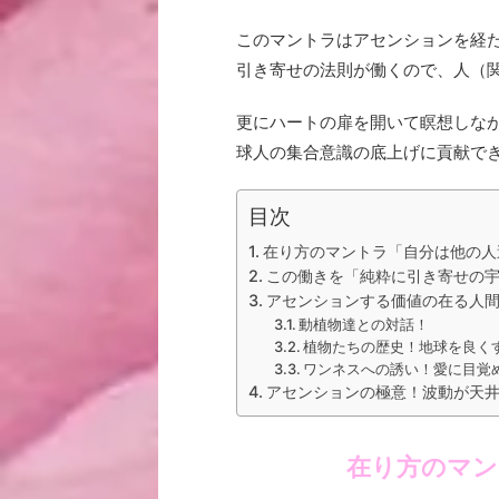
このマントラはアセンションを経
引き寄せの法則が働くので、人（
更に
ハートの扉を開いて
瞑想しな
球人の集合意識の底上げに貢献で
目次
在り方のマントラ「自分は他の人
この働きを「純粋に引き寄せの
アセンションする価値の在る人
動植物達との対話！
植物たちの歴史！地球を良く
ワンネスへの誘い！愛に目覚
アセンションの極意！波動が天
在り方のマン