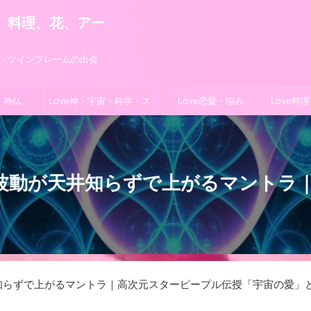
旅、料理、花、アー
学・ツインフレームの出会
・神仏
Love神・宇宙・科学・ス
Love恋愛・悩み
Love料
ピ
波動が天井知らずで上がるマントラ
知らずで上がるマントラ｜高次元スターピープル伝授「宇宙の愛」