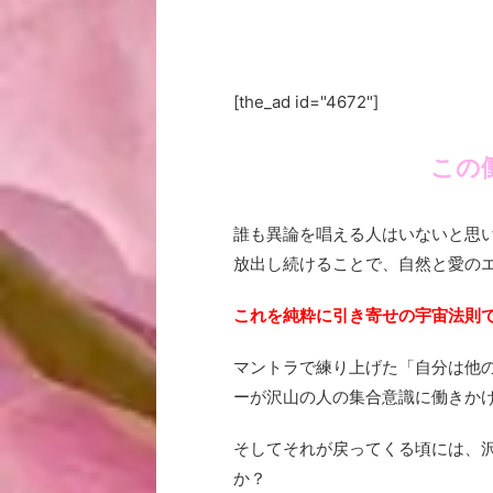
[the_ad id="4672"]
この
誰も異論を唱える人はいないと思
放出し続けることで、
自然と
愛の
これを純粋に
引き寄せの宇宙法則
マントラで練り上げた「自分は他
ーが沢山の人の集合意識に働きか
そしてそれが戻ってくる頃には、
か？