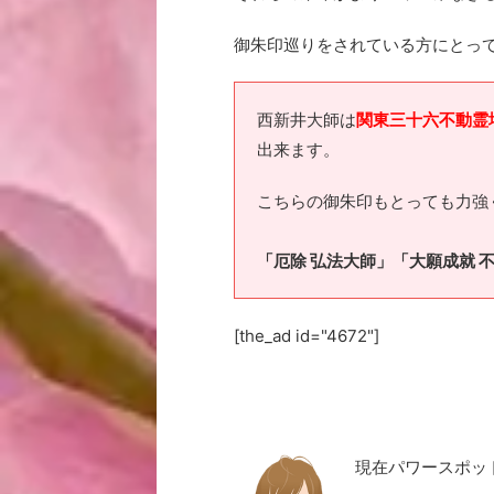
御朱印巡りをされている方にとっ
西新井大師は
関東三十六不動霊
出来ます。
こちらの御朱印もとっても力強
「厄除 弘法大師」「大願成就 
[the_ad id="4672"]
現在パワースポッ