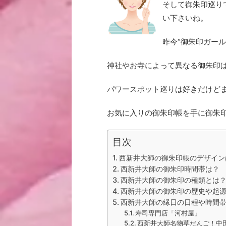
そして御朱印巡り
い下さいね。
昨今“御朱印ガー
神社やお寺によって異なる御朱印
パワースポット巡りは好きだけど
お気に入りの御朱印帳を手に御朱
目次
西新井大師の御朱印帳のデザイン
西新井大師の御朱印時間帯は？
西新井大師の御朱印の種類とは
西新井大師の御朱印の歴史や起
西新井大師の縁日の日程や時間帯
寿司専門店「河村屋」
西新井大師名物草だんご！中