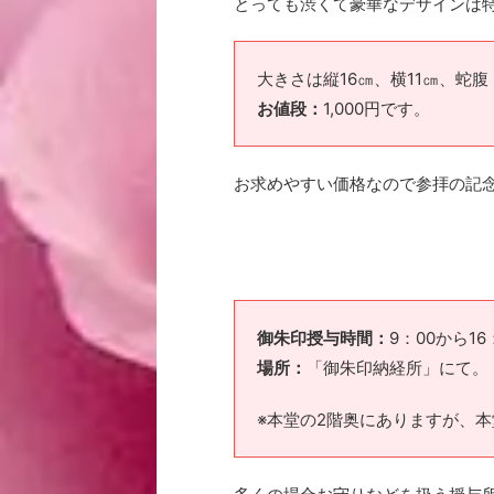
とっても渋くて豪華なデザインは
大きさは縦16㎝、横11㎝、蛇
お値段：
1,000円です。
お求めやすい価格なので参拝の記
御朱印授与時間：
9：00から1
場所：
「御朱印納経所」にて。
※本堂の2階奥にありますが、