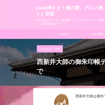
Love神さま！源の愛、グルメ
トと音楽
Love神さま！は、源の愛 ・スピリチュアル・科
い、現実創造がテーマ
Home
Love待受
Love待受・神仏
西新井大師の御朱印帳
で
西新井大師は都内