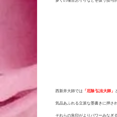
多くの場合お守りなどを扱う授与
西新井大師では
「厄除 弘法大師」
気品あふれる立派な墨書きに押さ
それらの朱印がよりパワーみなぎ