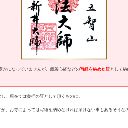
定かになっていませんが、般若心経などの
写経を納めた証
として納
化し、現在では参拝の証として頂くものに。
すが、
お寺によっては写経を納めなければ頂けない事もあるそうな