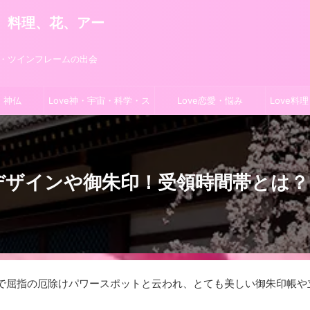
旅、料理、花、アー
学・ツインフレームの出会
・神仏
Love神・宇宙・科学・ス
Love恋愛・悩み
Love料
ピ
デザインや御朱印！受領時間帯とは？
で屈指の厄除けパワースポットと云われ、とても美しい御朱印帳や