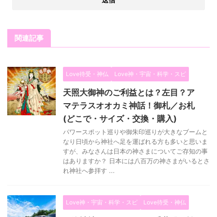
関連記事
Love待受・神仏
Love神・宇宙・科学・スピ
天照大御神のご利益とは？左目？ア
マテラスオオカミ神話！御札／お札
(どこで・サイズ・交換・購入)
パワースポット巡りや御朱印巡りが大きなブームと
なり日頃から神社へ足を運ばれる方も多いと思いま
すが、みなさんは日本の神さまについてご存知の事
はありますか？ 日本には八百万の神さまがいるとさ
れ神社へ参拝す ...
Love神・宇宙・科学・スピ
Love待受・神仏