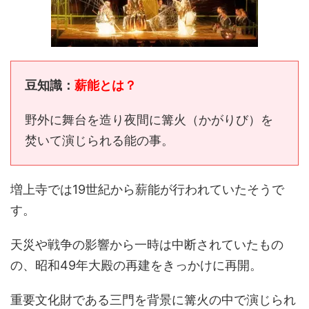
豆知識：
薪能とは？
野外に舞台を造り夜間に篝火（かがりび）を
焚いて演じられる能の事。
増上寺では19世紀から薪能が行われていたそうで
す。
天災や戦争の影響から一時は中断されていたもの
の、昭和49年大殿の再建をきっかけに再開。
重要文化財である三門を背景に篝火の中で演じられ