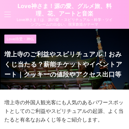
Love神さま！源の愛、グルメ旅、料
理、花、アートと音楽
Love神さま！は、源の愛 ・スピリチュアル・科学・ツイ
ンフレームの出会い、現実創造がテーマ
Love待受・神仏
増上寺のご利益やスピリチュアル！おみ
くじ当たる？薪能チケットやイベントア
ート｜クッキーの値段やアクセス出口等
増上寺の
外国人観光客にも
人気のあるパワースポッ
トとしてのご利益やスピリチュアルの起源、よく当
たると有名なおみくじ等をご紹介します。