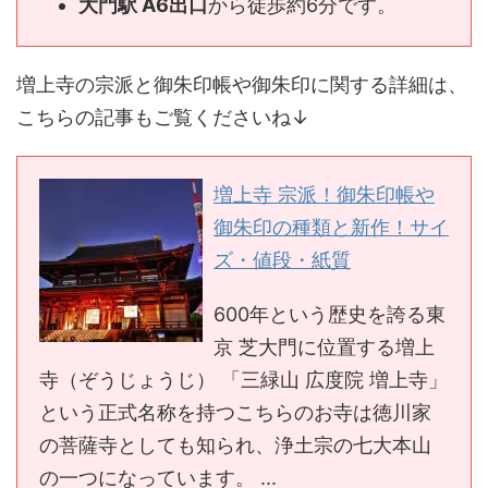
大門駅 A6出口
から徒歩約6分です。
増上寺の宗派と御朱印帳や御朱印に関する詳細は、
こちらの記事もご覧くださいね↓
増上寺 宗派！御朱印帳や
御朱印の種類と新作！サイ
ズ・値段・紙質
600年という歴史を誇る東
京 芝大門に位置する増上
寺（ぞうじょうじ） 「三緑山 広度院 増上寺」
という正式名称を持つこちらのお寺は徳川家
の菩薩寺としても知られ、浄土宗の七大本山
の一つになっています。 ...