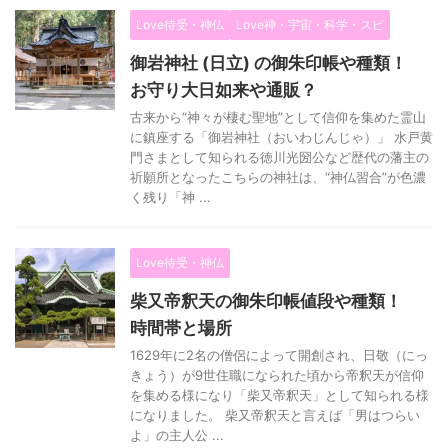
Love待受・神仏
Love神・宇宙・科学・スピ
御岩神社 (日立) の御朱印帳や種類！
お守り大日如来や通販？
古来から“神々が棲む聖地”として信仰を集めた霊山
に鎮座する「御岩神社（おいわじんじゃ）」 水戸黄
門さまとして知られる徳川光圀公など歴代の藩主の
祈願所となったこちらの神社は、“神仏習合”が色濃
く残り「神 ...
Love待受・神仏
柴又帝釈天の御朱印帳値段や種類！
時間帯と場所
1629年に2名の僧侶によって開創され、日敬（にっ
きょう）が9世住職になられた頃から帝釈天が信仰
を集める様になり「柴又帝釈天」として知られる様
になりました。 柴又帝釈天と言えば「男はつらい
よ」の主人公 ...