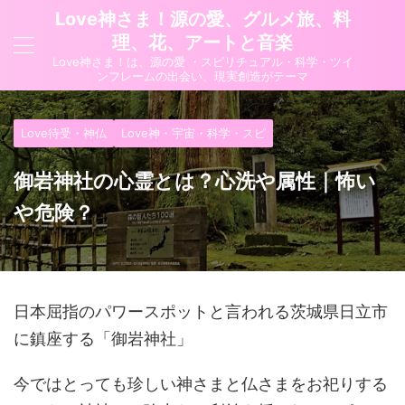
Love神さま！源の愛、グルメ旅、料
理、花、アートと音楽
Love神さま！は、源の愛 ・スピリチュアル・科学・ツイ
ンフレームの出会い、現実創造がテーマ
Love待受・神仏
Love神・宇宙・科学・スピ
御岩神社の心霊とは？心洗や属性｜怖い
や危険？
日本屈指のパワースポットと言われる茨城県日立市
に鎮座する「御岩神社」
今ではとっても珍しい神さまと仏さまをお祀りする