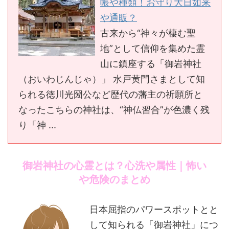
帳や種類！お守り大日如来
や通販？
古来から“神々が棲む聖
地”として信仰を集めた霊
山に鎮座する「御岩神社
（おいわじんじゃ）」 水戸黄門さまとして知
られる徳川光圀公など歴代の藩主の祈願所と
なったこちらの神社は、“神仏習合”が色濃く残
り「神 ...
御岩神社の心霊とは？心洗や属性｜怖い
や危険のまとめ
日本屈指のパワースポットとと
して知られる「御岩神社」につ