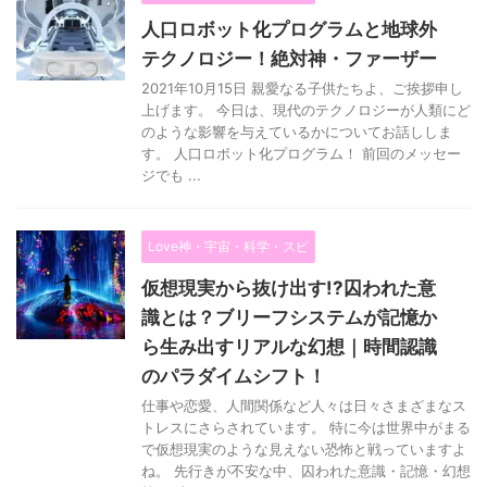
人口ロボット化プログラムと地球外
テクノロジー！絶対神・ファーザー
2021年10月15日 親愛なる子供たちよ、ご挨拶申し
上げます。 今日は、現代のテクノロジーが人類にど
のような影響を与えているかについてお話ししま
す。 人口ロボット化プログラム！ 前回のメッセー
ジでも ...
Love神・宇宙・科学・スピ
仮想現実から抜け出す!?囚われた意
識とは？ブリーフシステムが記憶か
ら生み出すリアルな幻想｜時間認識
のパラダイムシフト！
仕事や恋愛、人間関係など人々は日々さまざまなス
トレスにさらされています。 特に今は世界中がまる
で仮想現実のような見えない恐怖と戦っていますよ
ね。 先行きが不安な中、囚われた意識・記憶・幻想