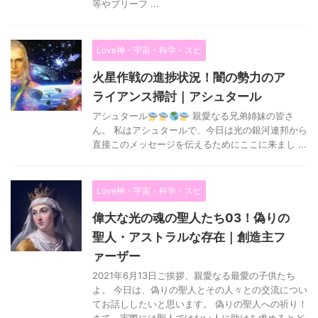
等やブリーフ ...
Love神・宇宙・科学・スピ
火星作戦の進捗状況！闇の勢力のア
ライアンス掃討｜アシュタール
アシュタール
親愛なる兄弟姉妹の皆さ
ん。 私はアシュタールで、今日は光の銀河連邦から
直接このメッセージを伝えるためにここに来まし ...
Love神・宇宙・科学・スピ
偉大な光の魂の聖人たち03！偽りの
聖人・アストラルな存在｜創造主フ
ァーザー
2021年6月13日ご挨拶、親愛なる最愛の子供たち
よ。 今日は、偽りの聖人とその人々との交流につい
てお話ししたいと思います。 偽りの聖人への祈り！