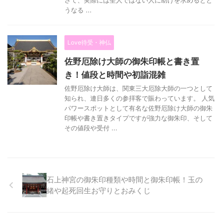
さて、実際には聖人ではない人に助けを求めるとど
うなる ...
Love待受・神仏
佐野厄除け大師の御朱印帳と書き置
き！値段と時間や初詣混雑
佐野厄除け大師は、関東三大厄除大師の一つとして
知られ、連日多くの参拝客で賑わっています。 人気
パワースポットとして有名な佐野厄除け大師の御朱
印帳や書き置きタイプですが強力な御朱印、そして
その値段や受付 ...
石上神宮の御朱印種類や時間と御朱印帳！玉の
緒や起死回生お守りとおみくじ