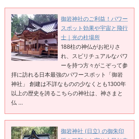
御岩神社のご利益！パワー
スポット効果や宇宙と飛行
士｜光の柱場所
188柱の神仏がお祀りさ
れ、スピリチュアルなパワ
ーを持つ方々がこぞって参
拝に訪れる日本最強のパワースポット「御岩
神社」 創建は不詳なものの少なくとも1300年
以上の歴史を誇るこちらの神社は、神さまと
仏 ...
御岩神社 (日立) の御朱印