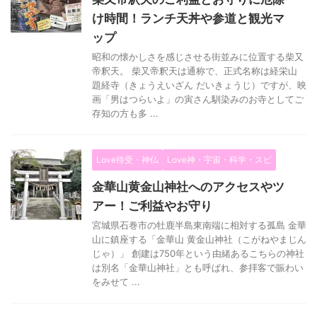
け時間！ランチ天丼や参道と観光マ
ップ
昭和の懐かしさを感じさせる街並みに位置する柴又
帝釈天。 柴又帝釈天は通称で、正式名称は経栄山
題経寺（きょうえいざん だいきょうじ）ですが、映
画「男はつらいよ」の寅さん馴染みのお寺としてご
存知の方も多 ...
Love待受・神仏
Love神・宇宙・科学・スピ
金華山黄金山神社へのアクセスやツ
アー！ご利益やお守り
宮城県石巻市の牡鹿半島東南端に相対する孤島 金華
山に鎮座する「金華山 黄金山神社（こがねやまじん
じゃ）」 創建は750年という由緒あるこちらの神社
は別名「金華山神社」とも呼ばれ、参拝客で賑わい
をみせて ...