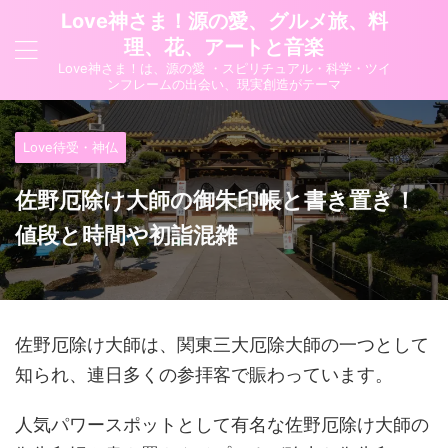
Love神さま！源の愛、グルメ旅、料
理、花、アートと音楽
Love神さま！は、源の愛 ・スピリチュアル・科学・ツイ
ンフレームの出会い、現実創造がテーマ
Love待受・神仏
佐野厄除け大師の御朱印帳と書き置き！
値段と時間や初詣混雑
佐野厄除け大師は、関東三大厄除大師の一つとして
知られ、連日多くの参拝客で賑わっています。
人気パワースポットとして有名な
佐野厄除け大師の