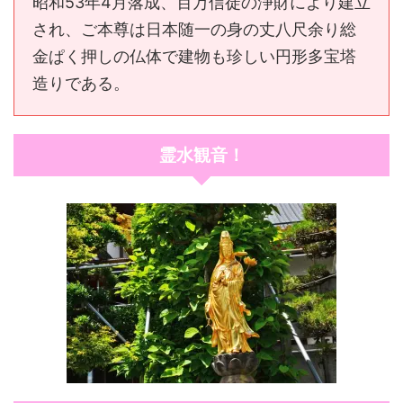
昭和53年4月落成、百万信徒の浄財により建立
され、ご本尊は
日本随一の
身の丈八尺余り総
金ぱく押しの仏体で建物も珍しい円形多宝塔
造りである。
霊水観音！