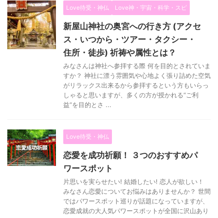
Love待受・神仏
Love神・宇宙・科学・スピ
新屋山神社の奥宮への行き方 (アクセ
ス・いつから・ツアー・タクシー・
住所・徒歩) 祈祷や属性とは？
みなさんは神社へ参拝する際 何を目的とされていま
すか？ 神社に漂う雰囲気や心地よく張り詰めた空気
がリラックス出来るから参拝するという方もいらっ
しゃると思いますが、多くの方が授かれる“ご利
益”を目的とさ ...
Love待受・神仏
恋愛を成功祈願！ ３つのおすすめパ
ワースポット
片思いを実らせたい! 結婚したい! 恋人が欲しい！
みなさん恋愛についてお悩みはありませんか？ 世間
ではパワースポット巡りが話題になっていますが、
恋愛成就の大人気パワースポットが全国に沢山あり