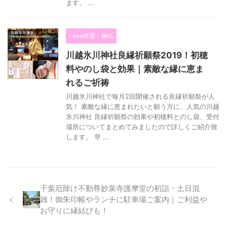
ます。 ...
Love待受・神仏
川越氷川神社良縁祈願祭2019！初穂
料やのし袋と効果｜素敵な縁に恵ま
れるご祈祷
川越氷川神社で毎月2回開催される良縁祈願祭が人
気！ 素敵な縁に恵まれたいと願う方に、人気の川越
氷川神社 良縁祈願祭の効果や初穂料とのし袋、受付
場所についてまとめてみましたので詳しくご紹介致
します。 早 ...
千葉厄除け不動尊妙泉寺護摩堂の初詣・土日混
雑！御朱印帳やランチに駐車場ご案内｜ご利益や
お守りに縁結びも！