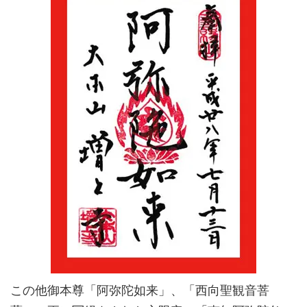
この他御本尊「阿弥陀如来」、「西向聖観音菩