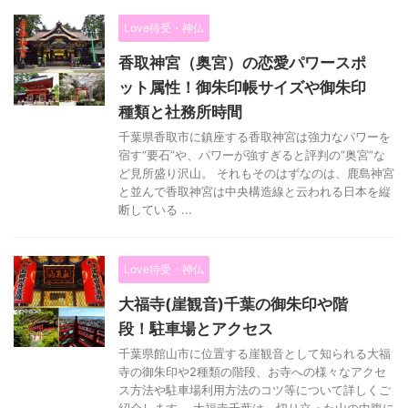
Love待受・神仏
香取神宮（奥宮）の恋愛パワースポ
ット属性！御朱印帳サイズや御朱印
種類と社務所時間
千葉県香取市に鎮座する香取神宮は強力なパワーを
宿す“要石”や、パワーが強すぎると評判の“奥宮”な
ど見所盛り沢山。 それもそのはずなのは、鹿島神宮
と並んで香取神宮は中央構造線と云われる日本を縦
断している ...
Love待受・神仏
大福寺(崖観音)千葉の御朱印や階
段！駐車場とアクセス
千葉県館山市に位置する崖観音として知られる大福
寺の御朱印や2種類の階段、お寺への様々なアクセ
ス方法や駐車場利用方法のコツ等について詳しくご
紹介します。 大福寺千葉は、切り立った山の中腹に