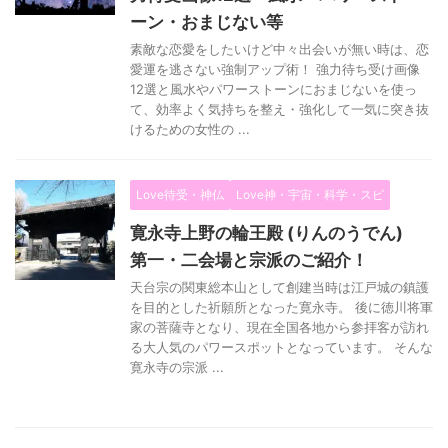
ーン・おまじない等
素敵な恋愛をしたいけど中々出会いが無い時は、恋
愛運を逃さない強制アップ術！ 強力待ち受け画像
12選と風水やパワーストーンにおまじないを使っ
て、効率よく気持ちを整え・強化して一気に突き抜
けるための女性の ...
Love待受・神仏
Love神・宇宙・科学・スピ
寛永寺上野の輪王殿 (りんのうでん)
第一・二会場と宗派のご紹介！
天台宗の関東総本山として創建当時は江戸城の鎮護
を目的とした祈願所となった寛永寺。 後に徳川将軍
家の菩薩寺となり、現在全国各地から参拝客が訪れ
る大人気のパワースポットとなっています。 そんな
寛永寺の宗派 ...