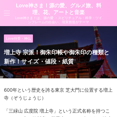
Love神さま！源の愛、グルメ旅、料
理、花、アートと音楽
Love神さま！は、源の愛 ・スピリチュアル・科学・ツイ
ンフレームの出会い、現実創造がテーマ
Love待受・神仏
増上寺 宗派！御朱印帳や御朱印の種類と
新作！サイズ・値段・紙質
600年という歴史を誇る東京 芝大門に位置する増上
寺（ぞうじょうじ）
「三緑山 広度院 増上寺」という正式名称を持つこ