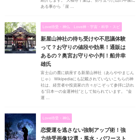
ある事から「崖 ...
Love待受・神仏
Love神・宇宙・科学・スピ
新屋山神社の待ち受けや不思議体験
って？お守りの値段や効果！通販は
あるの？奥宮お守りや小判！船井幸
雄氏
富士山の麓に鎮座する新屋山神社（あらややまじん
じゃ） Wikipediaにも記載されていないこちらの神
社は、経営者や投資家の方々がこぞって参拝に訪れ
る“日本一の金運神社”として知られています。 “金
運 ...
Love待受・神仏
恋愛運を逃さない強制アップ術！強
力待受画像12選・風水・パワースト