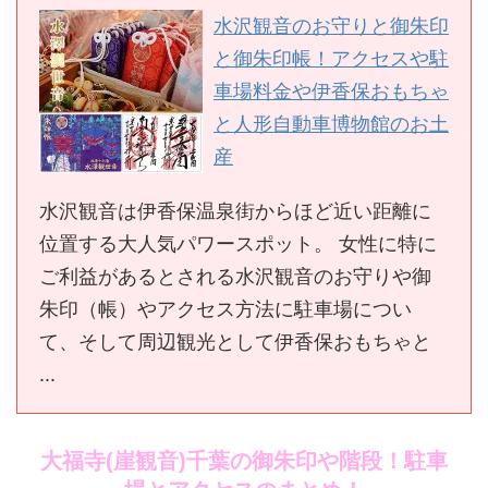
水沢観音のお守りと御朱印
と御朱印帳！アクセスや駐
車場料金や伊香保おもちゃ
と人形自動車博物館のお土
産
水沢観音は伊香保温泉街からほど近い距離に
位置する大人気パワースポット。 女性に特に
ご利益があるとされる水沢観音のお守りや御
朱印（帳）やアクセス方法に駐車場につい
て、そして周辺観光として伊香保おもちゃと
...
大福寺(崖観音)千葉の御朱印や階段！駐車