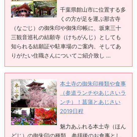
千葉県館山市に位置する多
くの方が足を運ぶ那古寺
（なごじ）の御朱印や御朱印帳に、坂東三十
三観音巡礼の結願寺（けちがんじ）としても
知られる結願証や駐車場のご案内、そしてあ
りがたい住職さんについてご紹介致し ...
本土寺の御朱印種類や食事
（参道ランチやあじさいラ
ンチ）！菖蒲とあじさい
2019日程
魅力あふれる本土寺（ほん
どじ）の御朱印の種類、参拝後のお食事とし