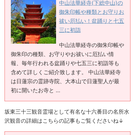
中山法華経寺(下総中山)の
御朱印帳や種類とお守りお
祓い厄払い！盆踊りと七五
三に初詣
中山法華経寺の御朱印帳や
御朱印の種類、お守りやお祓いに厄払い情
報、毎年行われる盆踊りや七五三に初詣等も
含めて詳しくご紹介致します。 中山法華経寺
は日蓮宗の霊跡寺院、大本山で日蓮聖人が最
初に開いたお寺と ...
坂東三十三観音霊場として有名な十六番目
の名所水
沢観音の詳細はこちらの記事もご覧くださいね↓