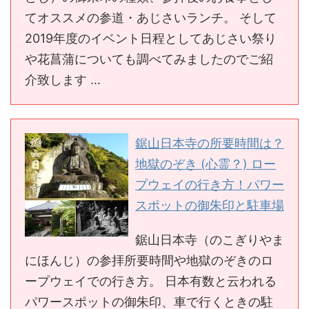
てオススメの参道・あじさいランチ。 そして
2019年度のイベント日程としてあじさい祭り
や花菖蒲についても調べてみましたのでご紹
介致します ...
鋸山日本寺の所要時間は？
地獄のぞき (心霊？) ロー
プウェイの行き方！パワー
スポットの御朱印と駐車場
鋸山日本寺（のこぎりやま
にほんじ）の参拝所要時間や地獄のぞきのロ
ープウェイでの行き方。 日本有数と云われる
パワースポットの御朱印、車で行くときの駐