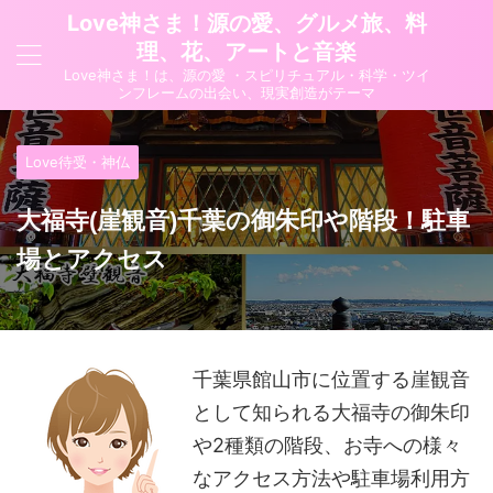
Love神さま！源の愛、グルメ旅、料
理、花、アートと音楽
Love神さま！は、源の愛 ・スピリチュアル・科学・ツイ
ンフレームの出会い、現実創造がテーマ
Love待受・神仏
大福寺(崖観音)千葉の御朱印や階段！駐車
場とアクセス
千葉県館山市に位置する
崖観音
として知られる
大福寺の御朱印
や2種類の階段、お寺への様々
なアクセス方法や駐車場利用方