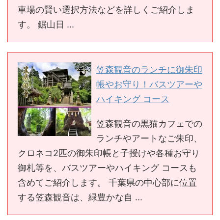
車場の賢い選択方法などを詳しくご紹介しま
す。 鋸山日 ...
笠森観音のランチに御朱印
帳やお守り！バスツアーや
ハイキング コース
笠森観音の黒猫カフェでの
ランチやアートなご朱印、
クロネコ2匹の御朱印帳と子授けや各種お守り
御札等を、バスツアーやハイキング コースも
含めてご紹介します。 千葉県の中心部に位置
する笠森観音は、緑豊かな自 ...